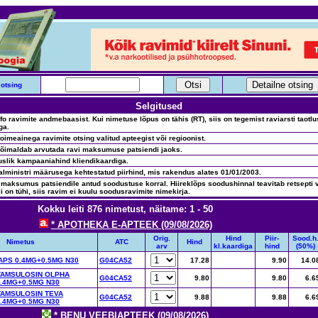
otsing
Selgitused
nfo ravimite andmebaasist. Kui nimetuse lõpus on tähis (RT), siis on tegemist raviarsti taotl
ga.
oimeainega ravimite otsing valitud apteegist või regioonist.
võimaldab arvutada ravi maksumuse patsiendi jaoks.
uslik kampaaniahind kliendikaardiga.
alministri määrusega kehtestatud piirhind, mis rakendus alates 01/01/2003.
 maksumus patsiendile antud soodustuse korral. Hiireklõps soodushinnal teavitab retsepti v
li on tühi, siis ravim ei kuulu soodusravimite nimekirja.
Kokku leiti 876 nimetust, näitame: 1 - 50
* APOTHEKA E-APTEEK (09/08/2026)
Orig.
Hind
Piir-
Sood.h
Nimetus
ATC
Hind
arv
kl.kaardiga
hind
(50%)
PS 0.4MG+0.5MG N30
G04CA52
17.28
9.90
14.0
TAMSULOSIN OLPHA
G04CA52
9.80
9.80
6.6
.4MG+0.5MG N30
TAMSULOSIN TEVA
G04CA52
9.88
9.88
6.6
.4MG+0.5MG N30
* BENU VEEBIAPTEEK (09/08/2026)