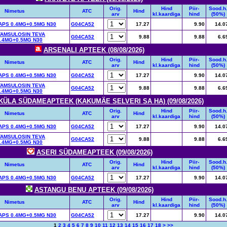
Orig.
Hind
Piir-
Sood.h
Nimetus
ATC
Hind
arv
kl.kaardiga
hind
(50%)
PS 0.4MG+0.5MG N30
G04CA52
17.27
9.90
14.0
TAMSULOSIN TEVA
G04CA52
9.88
9.88
6.6
.4MG+0.5MG N30
ARSENALI APTEEK (08/08/2026)
Orig.
Hind
Piir-
Sood.h
Nimetus
ATC
Hind
arv
kl.kaardiga
hind
(50%)
PS 0.4MG+0.5MG N30
G04CA52
17.27
9.90
14.0
TAMSULOSIN TEVA
G04CA52
9.88
9.88
6.6
.4MG+0.5MG N30
KÜLA SÜDAMEAPTEEK (KAKUMÄE SELVERI SA HA) (09/08/2026)
Orig.
Hind
Piir-
Sood.h
Nimetus
ATC
Hind
arv
kl.kaardiga
hind
(50%)
PS 0.4MG+0.5MG N30
G04CA52
17.27
9.90
14.0
TAMSULOSIN TEVA
G04CA52
9.88
9.88
6.6
.4MG+0.5MG N30
ASERI SÜDAMEAPTEEK (09/08/2026)
Orig.
Hind
Piir-
Sood.h
Nimetus
ATC
Hind
arv
kl.kaardiga
hind
(50%)
PS 0.4MG+0.5MG N30
G04CA52
17.27
9.90
14.0
ASTANGU BENU APTEEK (09/08/2026)
Orig.
Hind
Piir-
Sood.h
Nimetus
ATC
Hind
arv
kl.kaardiga
hind
(50%)
PS 0.4MG+0.5MG N30
G04CA52
17.27
9.90
14.0
1
2
3
4
5
6
7
8
9
10
11
12
13
14
15
16
17
18
>
>>