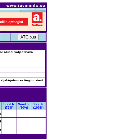
use alusel väljastatava
äljakirjutamise tingimustest.
.
Sood.h.
Sood.h.
Sood.h.
(75%)
(90%)
(100%)
8
5
9