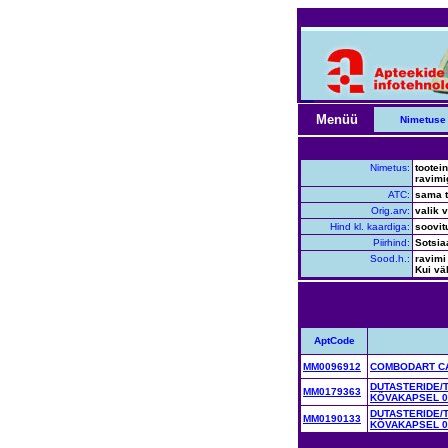
Menüü
Nimetuse 
Nimetus:
tootei
ravimi
ATC:
sama t
Orig.arv:
valik 
Hind kl. kaardiga:
soovit
Piirhind:
Sotsia
Sood.h.:
ravimi
Kui vä
AptCode
MM0096912
COMBODART CA
DUTASTERIDE/
MM0179363
KÕVAKAPSEL 0
DUTASTERIDE/
MM0190133
KÕVAKAPSEL 0