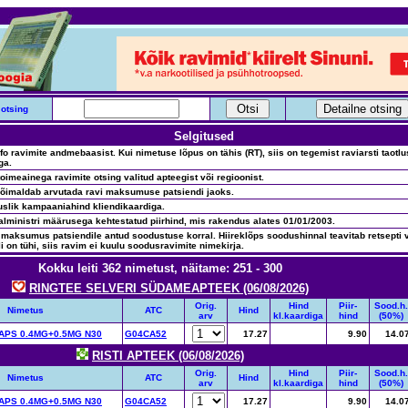
otsing
Selgitused
nfo ravimite andmebaasist. Kui nimetuse lõpus on tähis (RT), siis on tegemist raviarsti taotl
ga.
oimeainega ravimite otsing valitud apteegist või regioonist.
võimaldab arvutada ravi maksumuse patsiendi jaoks.
uslik kampaaniahind kliendikaardiga.
alministri määrusega kehtestatud piirhind, mis rakendus alates 01/01/2003.
 maksumus patsiendile antud soodustuse korral. Hiireklõps soodushinnal teavitab retsepti v
li on tühi, siis ravim ei kuulu soodusravimite nimekirja.
Kokku leiti 362 nimetust, näitame: 251 - 300
RINGTEE SELVERI SÜDAMEAPTEEK (06/08/2026)
Orig.
Hind
Piir-
Sood.h.
Nimetus
ATC
Hind
arv
kl.kaardiga
hind
(50%)
PS 0.4MG+0.5MG N30
G04CA52
17.27
9.90
14.0
RISTI APTEEK (06/08/2026)
Orig.
Hind
Piir-
Sood.h.
Nimetus
ATC
Hind
arv
kl.kaardiga
hind
(50%)
PS 0.4MG+0.5MG N30
G04CA52
17.27
9.90
14.0