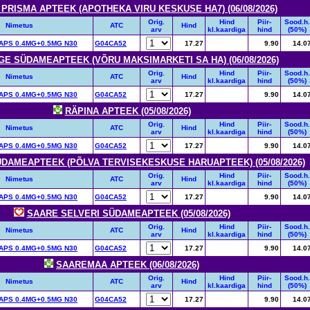
PRISMA APTEEK (APOTHEKA VIRU KESKUSE HA7) (06/08/2026)
Orig.
Hind
Piir-
Sood.h.
Nimetus
ATC
Hind
arv
kl.kaardiga
hind
(50%)
PS 0.4MG+0.5MG N30
G04CA52
17.27
9.90
14.0
E SÜDAMEAPTEEK (VÕRU MAKSIMARKETI SA HA) (06/08/2026)
Orig.
Hind
Piir-
Sood.h.
Nimetus
ATC
Hind
arv
kl.kaardiga
hind
(50%)
PS 0.4MG+0.5MG N30
G04CA52
17.27
9.90
14.0
RÄPINA APTEEK (05/08/2026)
Orig.
Hind
Piir-
Sood.h.
Nimetus
ATC
Hind
arv
kl.kaardiga
hind
(50%)
PS 0.4MG+0.5MG N30
G04CA52
17.27
9.90
14.0
ÜDAMEAPTEEK (PÕLVA TERVISEKESKUSE HARUAPTEEK) (05/08/2026)
Orig.
Hind
Piir-
Sood.h.
Nimetus
ATC
Hind
arv
kl.kaardiga
hind
(50%)
PS 0.4MG+0.5MG N30
G04CA52
17.27
9.90
14.0
SAARE SELVERI SÜDAMEAPTEEK (05/08/2026)
Orig.
Hind
Piir-
Sood.h.
Nimetus
ATC
Hind
arv
kl.kaardiga
hind
(50%)
PS 0.4MG+0.5MG N30
G04CA52
17.27
9.90
14.0
SAAREMAA APTEEK (06/08/2026)
Orig.
Hind
Piir-
Sood.h.
Nimetus
ATC
Hind
arv
kl.kaardiga
hind
(50%)
PS 0.4MG+0.5MG N30
G04CA52
17.27
9.90
14.0