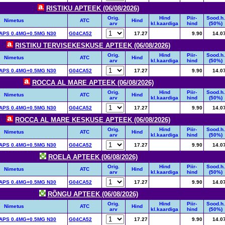
RISTIKU APTEEK (06/08/2026)
Orig.
Hind
Piir-
Sood.h.
Nimetus
ATC
Hind
arv
kl.kaardiga
hind
(50%)
PS 0.4MG+0.5MG N30
G04CA52
17.27
9.90
14.0
RISTIKU TERVISEKESKUSE APTEEK (06/08/2026)
Orig.
Hind
Piir-
Sood.h.
Nimetus
ATC
Hind
arv
kl.kaardiga
hind
(50%)
PS 0.4MG+0.5MG N30
G04CA52
17.27
9.90
14.0
ROCCA AL MARE APTEEK (06/08/2026)
Orig.
Hind
Piir-
Sood.h.
Nimetus
ATC
Hind
arv
kl.kaardiga
hind
(50%)
PS 0.4MG+0.5MG N30
G04CA52
17.27
9.90
14.0
ROCCA AL MARE KESKUSE APTEEK (06/08/2026)
Orig.
Hind
Piir-
Sood.h.
Nimetus
ATC
Hind
arv
kl.kaardiga
hind
(50%)
PS 0.4MG+0.5MG N30
G04CA52
17.27
9.90
14.0
ROELA APTEEK (06/08/2026)
Orig.
Hind
Piir-
Sood.h.
Nimetus
ATC
Hind
arv
kl.kaardiga
hind
(50%)
PS 0.4MG+0.5MG N30
G04CA52
17.27
9.90
14.0
RÕNGU APTEEK (06/08/2026)
Orig.
Hind
Piir-
Sood.h.
Nimetus
ATC
Hind
arv
kl.kaardiga
hind
(50%)
PS 0.4MG+0.5MG N30
G04CA52
17.27
9.90
14.0