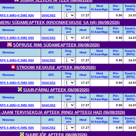
SÕBRA SELVERI APTEEK (06/08/2026)
Orig.
Hind
Piir-
Sood.h.
Nimetus
ATC
Hind
arv
kl.kaardiga
hind
(50%)
PS 0.4MG+0.5MG N30
G04CA52
17.27
9.90
14.0
MERU SÜDAMEAPTEEK (KROONIKESKUSE SA HA) (06/08/2026)
Orig.
Hind
Piir-
Sood.h.
Nimetus
ATC
Hind
arv
kl.kaardiga
hind
(50%)
PS 0.4MG+0.5MG N30
G04CA52
17.27
9.90
14.0
SÕPRUSE RIMI SÜDAMEAPTEEK (06/08/2026)
Orig.
Hind
Piir-
Sood.h.
Nimetus
ATC
Hind
arv
kl.kaardiga
hind
(50%)
PS 0.4MG+0.5MG N30
G04CA52
17.27
9.90
14.0
STROOMI KESKUSE APTEEK (06/08/2026)
Orig.
Hind
Piir-
Sood.h.
Nimetus
ATC
Hind
arv
kl.kaardiga
hind
(50%)
PS 0.4MG+0.5MG N30
G04CA52
17.27
9.90
14.0
SUUR-PÄRNU APTEEK (06/08/2026)
Orig.
Hind
Piir-
Sood.h.
Nimetus
ATC
Hind
arv
kl.kaardiga
hind
(50%)
PS 0.4MG+0.5MG N30
G04CA52
17.27
9.90
14.0
-JAANI TERVISEKOJA APTEEK (RINGI APTEEGI HA2) (06/08/2026)
Orig.
Hind
Piir-
Sood.h.
Nimetus
ATC
Hind
arv
kl.kaardiga
hind
(50%)
PS 0.4MG+0.5MG N30
G04CA52
17.27
9.90
14.0
SUUREJÕE APTEEK (06/08/2026)