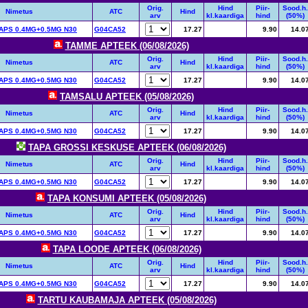
Orig.
Hind
Piir-
Sood.h.
Nimetus
ATC
Hind
arv
kl.kaardiga
hind
(50%)
PS 0.4MG+0.5MG N30
G04CA52
17.27
9.90
14.0
TAMME APTEEK (06/08/2026)
Orig.
Hind
Piir-
Sood.h.
Nimetus
ATC
Hind
arv
kl.kaardiga
hind
(50%)
PS 0.4MG+0.5MG N30
G04CA52
17.27
9.90
14.0
TAMSALU APTEEK (05/08/2026)
Orig.
Hind
Piir-
Sood.h.
Nimetus
ATC
Hind
arv
kl.kaardiga
hind
(50%)
PS 0.4MG+0.5MG N30
G04CA52
17.27
9.90
14.0
TAPA GROSSI KESKUSE APTEEK (06/08/2026)
Orig.
Hind
Piir-
Sood.h.
Nimetus
ATC
Hind
arv
kl.kaardiga
hind
(50%)
PS 0.4MG+0.5MG N30
G04CA52
17.27
9.90
14.0
TAPA KONSUMI APTEEK (05/08/2026)
Orig.
Hind
Piir-
Sood.h.
Nimetus
ATC
Hind
arv
kl.kaardiga
hind
(50%)
PS 0.4MG+0.5MG N30
G04CA52
17.27
9.90
14.0
TAPA LOODE APTEEK (06/08/2026)
Orig.
Hind
Piir-
Sood.h.
Nimetus
ATC
Hind
arv
kl.kaardiga
hind
(50%)
PS 0.4MG+0.5MG N30
G04CA52
17.27
9.90
14.0
TARTU KAUBAMAJA APTEEK (05/08/2026)