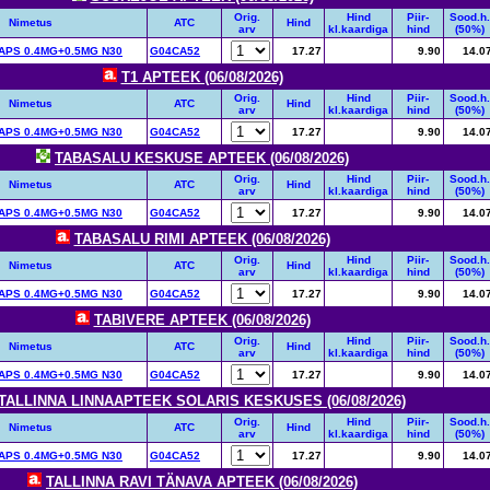
Orig.
Hind
Piir-
Sood.h.
Nimetus
ATC
Hind
arv
kl.kaardiga
hind
(50%)
PS 0.4MG+0.5MG N30
G04CA52
17.27
9.90
14.0
T1 APTEEK (06/08/2026)
Orig.
Hind
Piir-
Sood.h.
Nimetus
ATC
Hind
arv
kl.kaardiga
hind
(50%)
PS 0.4MG+0.5MG N30
G04CA52
17.27
9.90
14.0
TABASALU KESKUSE APTEEK (06/08/2026)
Orig.
Hind
Piir-
Sood.h.
Nimetus
ATC
Hind
arv
kl.kaardiga
hind
(50%)
PS 0.4MG+0.5MG N30
G04CA52
17.27
9.90
14.0
TABASALU RIMI APTEEK (06/08/2026)
Orig.
Hind
Piir-
Sood.h.
Nimetus
ATC
Hind
arv
kl.kaardiga
hind
(50%)
PS 0.4MG+0.5MG N30
G04CA52
17.27
9.90
14.0
TABIVERE APTEEK (06/08/2026)
Orig.
Hind
Piir-
Sood.h.
Nimetus
ATC
Hind
arv
kl.kaardiga
hind
(50%)
PS 0.4MG+0.5MG N30
G04CA52
17.27
9.90
14.0
TALLINNA LINNAAPTEEK SOLARIS KESKUSES (06/08/2026)
Orig.
Hind
Piir-
Sood.h.
Nimetus
ATC
Hind
arv
kl.kaardiga
hind
(50%)
PS 0.4MG+0.5MG N30
G04CA52
17.27
9.90
14.0
TALLINNA RAVI TÄNAVA APTEEK (06/08/2026)