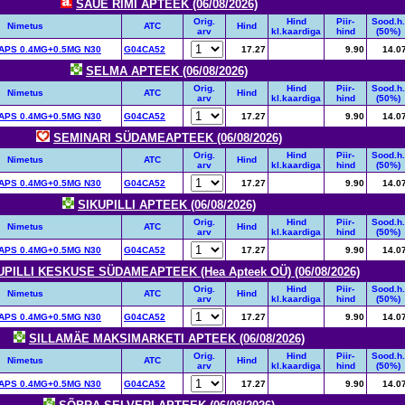
SAUE RIMI APTEEK (06/08/2026)
Orig.
Hind
Piir-
Sood.h.
Nimetus
ATC
Hind
arv
kl.kaardiga
hind
(50%)
PS 0.4MG+0.5MG N30
G04CA52
17.27
9.90
14.0
SELMA APTEEK (06/08/2026)
Orig.
Hind
Piir-
Sood.h.
Nimetus
ATC
Hind
arv
kl.kaardiga
hind
(50%)
PS 0.4MG+0.5MG N30
G04CA52
17.27
9.90
14.0
SEMINARI SÜDAMEAPTEEK (06/08/2026)
Orig.
Hind
Piir-
Sood.h.
Nimetus
ATC
Hind
arv
kl.kaardiga
hind
(50%)
PS 0.4MG+0.5MG N30
G04CA52
17.27
9.90
14.0
SIKUPILLI APTEEK (06/08/2026)
Orig.
Hind
Piir-
Sood.h.
Nimetus
ATC
Hind
arv
kl.kaardiga
hind
(50%)
PS 0.4MG+0.5MG N30
G04CA52
17.27
9.90
14.0
UPILLI KESKUSE SÜDAMEAPTEEK (Hea Apteek OÜ) (06/08/2026)
Orig.
Hind
Piir-
Sood.h.
Nimetus
ATC
Hind
arv
kl.kaardiga
hind
(50%)
PS 0.4MG+0.5MG N30
G04CA52
17.27
9.90
14.0
SILLAMÄE MAKSIMARKETI APTEEK (06/08/2026)
Orig.
Hind
Piir-
Sood.h.
Nimetus
ATC
Hind
arv
kl.kaardiga
hind
(50%)
PS 0.4MG+0.5MG N30
G04CA52
17.27
9.90
14.0