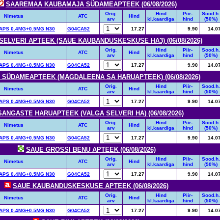
SAAREMAA KAUBAMAJA SÜDAMEAPTEEK (06/08/2026)
Orig.
Hind
Piir-
Sood.h.
Nimetus
ATC
Hind
arv
kl.kaardiga
hind
(50%)
PS 0.4MG+0.5MG N30
G04CA52
17.27
9.90
14.0
SELVERI APTEEK (SAUE KAUBANDUSKESKUSE HA3) (06/08/2026)
Orig.
Hind
Piir-
Sood.h.
Nimetus
ATC
Hind
arv
kl.kaardiga
hind
(50%)
PS 0.4MG+0.5MG N30
G04CA52
17.27
9.90
14.0
 SÜDAMEAPTEEK (MAGDALEENA SA HARUAPTEEK) (06/08/2026)
Orig.
Hind
Piir-
Sood.h.
Nimetus
ATC
Hind
arv
kl.kaardiga
hind
(50%)
PS 0.4MG+0.5MG N30
G04CA52
17.27
9.90
14.0
SANGASTE HARUAPTEEK (VALGA SELVERI HA) (06/08/2026)
Orig.
Hind
Piir-
Sood.h.
Nimetus
ATC
Hind
arv
kl.kaardiga
hind
(50%)
PS 0.4MG+0.5MG N30
G04CA52
17.27
9.90
14.0
SAUE GROSSI BENU APTEEK (06/08/2026)
Orig.
Hind
Piir-
Sood.h.
Nimetus
ATC
Hind
arv
kl.kaardiga
hind
(50%)
PS 0.4MG+0.5MG N30
G04CA52
17.27
9.90
14.0
SAUE KAUBANDUSKESKUSE APTEEK (06/08/2026)
Orig.
Hind
Piir-
Sood.h.
Nimetus
ATC
Hind
arv
kl.kaardiga
hind
(50%)
PS 0.4MG+0.5MG N30
G04CA52
17.27
9.90
14.0