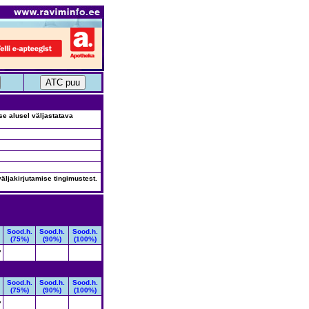
use alusel väljastatava
äljakirjutamise tingimustest.
Sood.h.
Sood.h.
Sood.h.
(75%)
(90%)
(100%)
7
Sood.h.
Sood.h.
Sood.h.
(75%)
(90%)
(100%)
7