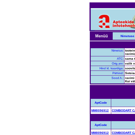
Menüü
Nimetuse 
Nimetus:
tootei
ravimi
ATC:
sama t
Orig.arv:
valik 
Hind kl. kaardiga:
soovit
Piirhind:
Sotsia
Sood.h.:
ravimi
Kui vä
AptCode
MM0096912
COMBODART CA
AptCode
MM0096912
COMBODART CA