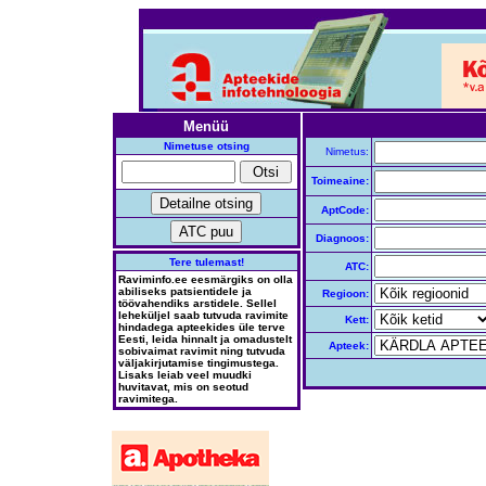
Menüü
Nimetuse otsing
Nimetus:
Toimeaine:
AptCode:
Diagnoos:
Tere tulemast!
ATC:
Raviminfo.ee eesmärgiks on olla
abiliseks patsientidele ja
Regioon:
töövahendiks arstidele. Sellel
leheküljel saab tutvuda ravimite
Kett:
hindadega apteekides üle terve
Eesti, leida hinnalt ja omadustelt
Apteek:
sobivaimat ravimit ning tutvuda
väljakirjutamise tingimustega.
Lisaks leiab veel muudki
huvitavat, mis on seotud
ravimitega.