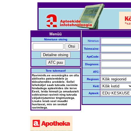
Menüü
Nimetuse otsing
Nimetus:
Toimeaine:
AptCode:
Diagnoos:
Tere tulemast!
ATC:
Raviminfo.ee eesmärgiks on olla
abiliseks patsientidele ja
Regioon:
töövahendiks arstidele. Sellel
leheküljel saab tutvuda ravimite
Kett:
hindadega apteekides üle terve
Eesti, leida hinnalt ja omadustelt
Apteek:
sobivaimat ravimit ning tutvuda
väljakirjutamise tingimustega.
Lisaks leiab veel muudki
huvitavat, mis on seotud
ravimitega.