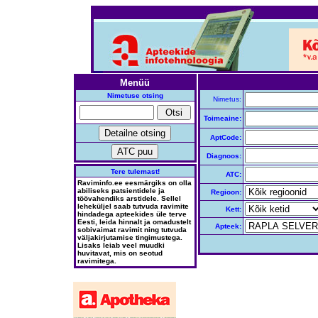
Menüü
Nimetuse otsing
Nimetus:
Toimeaine:
AptCode:
Diagnoos:
Tere tulemast!
ATC:
Raviminfo.ee eesmärgiks on olla
abiliseks patsientidele ja
Regioon:
töövahendiks arstidele. Sellel
leheküljel saab tutvuda ravimite
Kett:
hindadega apteekides üle terve
Eesti, leida hinnalt ja omadustelt
Apteek:
sobivaimat ravimit ning tutvuda
väljakirjutamise tingimustega.
Lisaks leiab veel muudki
huvitavat, mis on seotud
ravimitega.