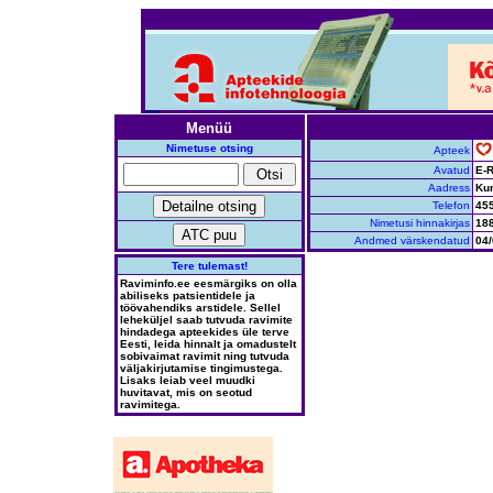
Menüü
Nimetuse otsing
Apteek
Avatud
E-R
Aadress
Kum
Telefon
45
Nimetusi hinnakirjas
18
Andmed värskendatud
04/
Tere tulemast!
Raviminfo.ee eesmärgiks on olla
abiliseks patsientidele ja
töövahendiks arstidele. Sellel
leheküljel saab tutvuda ravimite
hindadega apteekides üle terve
Eesti, leida hinnalt ja omadustelt
sobivaimat ravimit ning tutvuda
väljakirjutamise tingimustega.
Lisaks leiab veel muudki
huvitavat, mis on seotud
ravimitega.