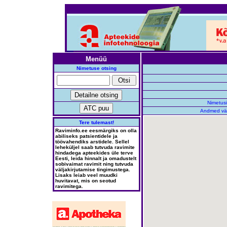
Menüü
Nimetuse otsing
Nimetusi
Andmed vä
Tere tulemast!
Raviminfo.ee eesmärgiks on olla
abiliseks patsientidele ja
töövahendiks arstidele. Sellel
leheküljel saab tutvuda ravimite
hindadega apteekides üle terve
Eesti, leida hinnalt ja omadustelt
sobivaimat ravimit ning tutvuda
väljakirjutamise tingimustega.
Lisaks leiab veel muudki
huvitavat, mis on seotud
ravimitega.