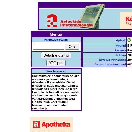
Menüü
Nimetuse otsing
Apteek
Avatud
E-R
Aadress
Kaa
Telefon
73
Nimetusi hinnakirjas
28
Andmed värskendatud
06/
Tere tulemast!
Raviminfo.ee eesmärgiks on olla
abiliseks patsientidele ja
töövahendiks arstidele. Sellel
leheküljel saab tutvuda ravimite
hindadega apteekides üle terve
Eesti, leida hinnalt ja omadustelt
sobivaimat ravimit ning tutvuda
väljakirjutamise tingimustega.
Lisaks leiab veel muudki
huvitavat, mis on seotud
ravimitega.