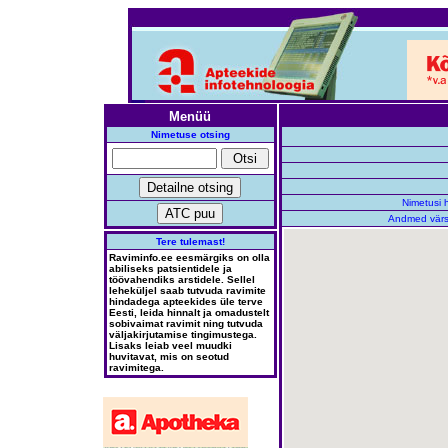
Menüü
Nimetuse otsing
Nimetusi h
Andmed vär
Tere tulemast!
Raviminfo.ee eesmärgiks on olla
abiliseks patsientidele ja
töövahendiks arstidele. Sellel
leheküljel saab tutvuda ravimite
hindadega apteekides üle terve
Eesti, leida hinnalt ja omadustelt
sobivaimat ravimit ning tutvuda
väljakirjutamise tingimustega.
Lisaks leiab veel muudki
huvitavat, mis on seotud
ravimitega.