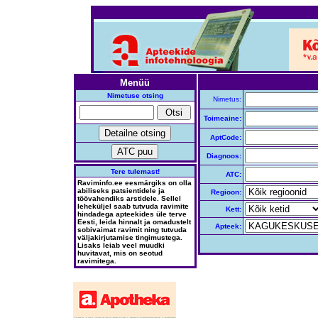
Menüü
Nimetuse otsing
Nimetus:
Toimeaine:
AptCode:
Diagnoos:
Tere tulemast!
ATC:
Raviminfo.ee eesmärgiks on olla
abiliseks patsientidele ja
Regioon:
töövahendiks arstidele. Sellel
leheküljel saab tutvuda ravimite
Kett:
hindadega apteekides üle terve
Eesti, leida hinnalt ja omadustelt
Apteek:
sobivaimat ravimit ning tutvuda
väljakirjutamise tingimustega.
Lisaks leiab veel muudki
huvitavat, mis on seotud
ravimitega.