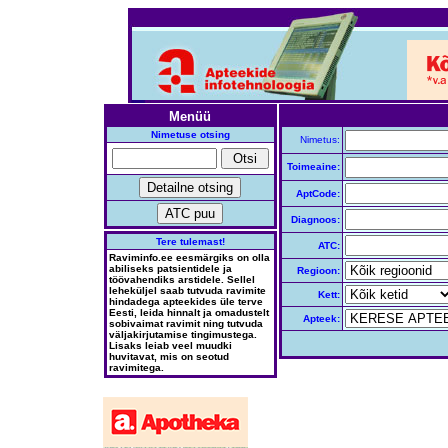
Menüü
Nimetuse otsing
Nimetus:
Toimeaine:
AptCode:
Diagnoos:
Tere tulemast!
ATC:
Raviminfo.ee eesmärgiks on olla
abiliseks patsientidele ja
Regioon:
töövahendiks arstidele. Sellel
leheküljel saab tutvuda ravimite
Kett:
hindadega apteekides üle terve
Eesti, leida hinnalt ja omadustelt
Apteek:
sobivaimat ravimit ning tutvuda
väljakirjutamise tingimustega.
Lisaks leiab veel muudki
huvitavat, mis on seotud
ravimitega.