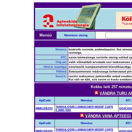
Menüü
Nimetuse otsing
Nimetus:
tooteinfo ravimite andmebaasist. Kui nimetus
ravimiga.
ATC:
sama toimeainega ravimite otsing valitud ap
Orig.arv:
valik võimaldab arvutada ravi maksumuse p
Hind kl. kaardiga:
soovituslik kampaaniahind kliendikaardiga.
Piirhind:
Sotsiaalministri määrusega kehtestatud pii
Sood.h.:
ravimi maksumus patsiendile antud soodustus
Kui väli on tühi, siis ravim ei kuulu soodusr
Kokku leiti 257 nimetu
VÄNDRA TURU APT
AptCode
Nimetus
ATC
TAMSULOSIN LANNACHER MODIF CAPS
MM0108293
G04CA0
0.4MG N30
VÄNDRA VANA APTEEGI H
AptCode
Nimetus
ATC
TAMSULOSIN LANNACHER MODIF CAPS
MM0108293
G04CA0