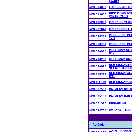
(KARP)
MM0083008
FITO LACTO TE
HIPP MAMA TA
MM0013605
(GRAN) 200G
MM0102066
MARIA COMFOR
MM0287643
MARIA NIPPLE
MEDELA BF PU
MM0085323
37G
MM0083731
MEDELA BF PU
MULTI-MAM KO
MM0090920
N12
MM0218238
MULTI-MAM PR
NUK RINNANIBU
MM0080935
SUURUS+HOIUK
NUK RINNAPAD
MM0215377
N30
MM0110609
NUK RINNAPUM
MM0087506
PALMERS IMET
MM0065109
PALMERS KAKA
MM0071915
RINNAPUMP
MM0044780
WELEDA LAHKL
AptCode
AVENT RINNAN