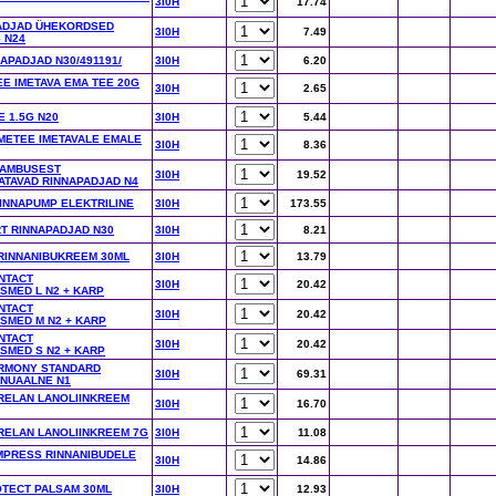
3I0H
17.74
ADJAD ÜHEKORDSED
3I0H
7.49
 N24
APADJAD N30/491191/
3I0H
6.20
E IMETAVA EMA TEE 20G
3I0H
2.65
E 1.5G N20
3I0H
5.44
IMETEE IMETAVALE EMALE
3I0H
8.36
BAMBUSEST
3I0H
19.52
TAVAD RINNAPADJAD N4
INNAPUMP ELEKTRILINE
3I0H
173.55
T RINNAPADJAD N30
3I0H
8.21
 RINNANIBUKREEM 30ML
3I0H
13.79
NTACT
3I0H
20.42
SMED L N2 + KARP
NTACT
3I0H
20.42
SMED M N2 + KARP
NTACT
3I0H
20.42
SMED S N2 + KARP
RMONY STANDARD
3I0H
69.31
NUAALNE N1
RELAN LANOLIINKREEM
3I0H
16.70
RELAN LANOLIINKREEM 7G
3I0H
11.08
MPRESS RINNANIBUDELE
3I0H
14.86
OTECT PALSAM 30ML
3I0H
12.93