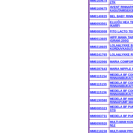
MM0169678
2TK
AVENT RINNAP
MM0169675
KASUTAMISEKS
MM0140835
BEL BABY RINN
ELUJÕU HEA TE
MM0093501
(KARP)
MM0083008
FITO LACTO TE
HIPP MAMA TA
MM0013605
(GRAN) 200G
LOLA&LYKKE 
MM0218605
KORDUVKASUTA
MM0241765
LOLA&LYKKE R
MM0102066
MARIA COMFOR
MM0287643
MARIA NIPPLE
MEDELA BF CO
MM0115154
RINNANIBUKAIT
MEDELA BF CO
MM0115155
RINNANIBUKAIT
MEDELA BF CO
MM0115156
RINNANIBUKAIT
MEDELA BF HA
MM0190580
RINNAPUMP MA
MEDELA BF PU
MM0085323
37G
MM0083731
MEDELA BF PU
MULTI-MAM KO
MM0090920
N12
MM0218238
MULTI-MAM PR