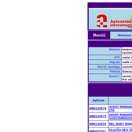
Menüü
Nimetuse 
Nimetus:
tootei
ravimi
ATC:
sama t
Orig.arv:
valik 
Hind kl. kaardiga:
soovit
Piirhind:
Sotsia
Sood.h.:
ravimi
Kui vä
AptCode
AVENT RINNAN
MM0169678
2TK
AVENT RINNAP
MM0169675
KASUTAMISEKS
MM0140835
BEL BABY RINN
ELUJÕU HEA TE
MM0093501