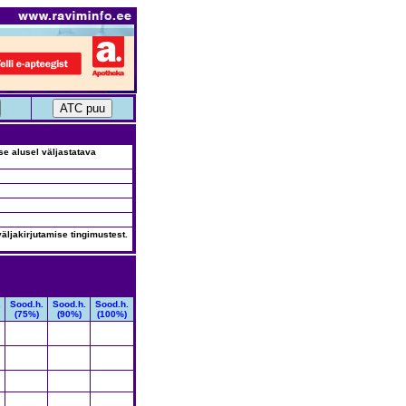
use alusel väljastatava
äljakirjutamise tingimustest.
.
Sood.h.
Sood.h.
Sood.h.
(75%)
(90%)
(100%)