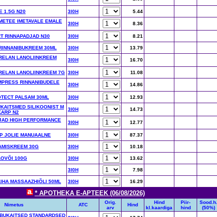
E 1.5G N20
3I0H
5.44
IMETEE IMETAVALE EMALE
3I0H
8.36
T RINNAPADJAD N30
3I0H
8.21
 RINNANIBUKREEM 30ML
3I0H
13.79
RELAN LANOLIINKREEM
3I0H
16.70
RELAN LANOLIINKREEM 7G
3I0H
11.08
MPRESS RINNANIBUDELE
3I0H
14.86
OTECT PALSAM 30ML
3I0H
12.93
KAITSMED SILIKOONIST M
3I0H
14.73
ARP N2
JAD HIGH PERFORMANCE
3I0H
12.77
P JOLIE MANUAALNE
3I0H
87.37
AMISKREEM 30G
3I0H
10.18
OVÕI 100G
3I0H
13.62
3I0H
7.98
IHA MASSAAZHIÕLI 50ML
3I0H
16.29
* APOTHEKA E-APTEEK (06/08/2026)
Orig.
Hind
Piir-
Sood.h
Nimetus
ATC
Hind
arv
kl.kaardiga
hind
(50%)
IBUKAITSED STANDARDSED