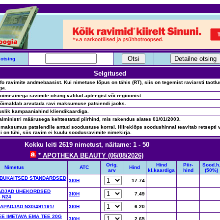
otsing
Selgitused
nfo ravimite andmebaasist. Kui nimetuse lõpus on tähis (RT), siis on tegemist raviarsti taotl
ga.
oimeainega ravimite otsing valitud apteegist või regioonist.
võimaldab arvutada ravi maksumuse patsiendi jaoks.
uslik kampaaniahind kliendikaardiga.
alministri määrusega kehtestatud piirhind, mis rakendus alates 01/01/2003.
 maksumus patsiendile antud soodustuse korral. Hiireklõps soodushinnal teavitab retsepti v
li on tühi, siis ravim ei kuulu soodusravimite nimekirja.
Kokku leiti 2619 nimetust, näitame: 1 - 50
* APOTHEKA BEAUTY (06/08/2026)
Orig.
Hind
Piir-
Sood.h
Nimetus
ATC
Hind
arv
kl.kaardiga
hind
(50%)
IBUKAITSED STANDARDSED
3I0H
17.74
ADJAD ÜHEKORDSED
3I0H
7.49
 N24
APADJAD N30/491191/
3I0H
6.20
E IMETAVA EMA TEE 20G
3I0H
2.65