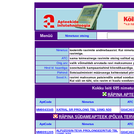
Menüü
Nimetuse otsing
Nimetus:
tooteinfo ravimite andmebaasist. Kui nimetus
ravimiga.
ATC:
sama toimeainega ravimite otsing valitud ap
Orig.arv:
valik võimaldab arvutada ravi maksumuse p
Hind kl. kaardiga:
soovituslik kampaaniahind kliendikaardiga.
Piirhind:
Sotsiaalministri määrusega kehtestatud pii
Sood.h.:
ravimi maksumus patsiendile antud soodustus
Kui väli on tühi, siis ravim ei kuulu soodusr
Kokku leiti 695 nimetu
RÄPINA APTEE
AptCode
Nimetus
ATC
MM0043345
XATRAL SR PROLONG TBL 10MG N30
G04CA0
RÄPINA SÜDAMEAPTEEK (PÕLVA TERVI
AptCode
Nimetus
ATC
ALFUZOSIN-TEVA PROLONGEERITUD TBL
MM0091205
G04CA0
10MG N30