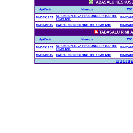
TABASALU KESKUSE 
AptCode
Nimetus
ATC
ALFUZOSIN-TEVA PROLONGEERITUD TBL
MM0091205
G04CA0
10MG N30
MM0043345
XATRAL SR PROLONG TBL 10MG N30
G04CA0
TABASALU RIMI AP
AptCode
Nimetus
ATC
ALFUZOSIN-TEVA PROLONGEERITUD TBL
MM0091205
G04CA0
10MG N30
MM0043345
XATRAL SR PROLONG TBL 10MG N30
G04CA0
<<
<
1
2
3
4