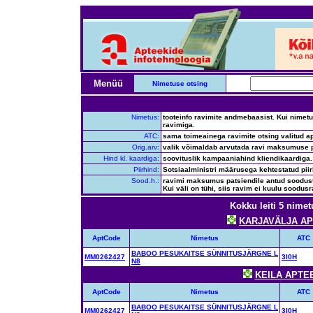
Menüü
Nimetuse otsing
Nimetus:
tooteinfo ravimite andmebaasist. Kui nimetus
ravimiga.
ATC:
sama toimeainega ravimite otsing valitud ap
Orig.arv:
valik võimaldab arvutada ravi maksumuse p
Hind kl. kaardiga:
soovituslik kampaaniahind kliendikaardiga.
Piirhind:
Sotsiaalministri määrusega kehtestatud pii
Sood.h.:
ravimi maksumus patsiendile antud soodustus
Kui väli on tühi, siis ravim ei kuulu soodusr
Kokku leiti 5 nimetu
KARJAVÄLJA APT
AptCode
Nimetus
ATC
BABOO PESUKAITSE SÜNNITUSJÄRGNE L
MM0262427
3I0H
N8
KEILA APTEEK
AptCode
Nimetus
ATC
BABOO PESUKAITSE SÜNNITUSJÄRGNE L
MM0262427
3I0H