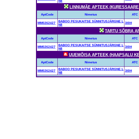
N8
LINNUMÄE APTEEK (KURESSAARE MI
AptCode
Nimetus
ATC
BABOO PESUKAITSE SÜNNITUSJÄRGNE L
MM0262427
3I0H
N8
TARTU SÕBRA APT
AptCode
Nimetus
ATC
BABOO PESUKAITSE SÜNNITUSJÄRGNE L
MM0262427
3I0H
N8
UUEMÕISA APTEEK (HAAPSALU KES
AptCode
Nimetus
ATC
BABOO PESUKAITSE SÜNNITUSJÄRGNE L
MM0262427
3I0H
N8