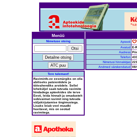
Menüü
Nimetuse otsing
Apteek
Avatud
E-R
Aadress
Pii
Telefon
43
Nimetusi hinnakirjas
22
Andmed värskendatud
08/
Tere tulemast!
Raviminfo.ee eesmärgiks on olla
abiliseks patsientidele ja
töövahendiks arstidele. Sellel
leheküljel saab tutvuda ravimite
hindadega apteekides üle terve
Eesti, leida hinnalt ja omadustelt
sobivaimat ravimit ning tutvuda
väljakirjutamise tingimustega.
Lisaks leiab veel muudki
huvitavat, mis on seotud
ravimitega.