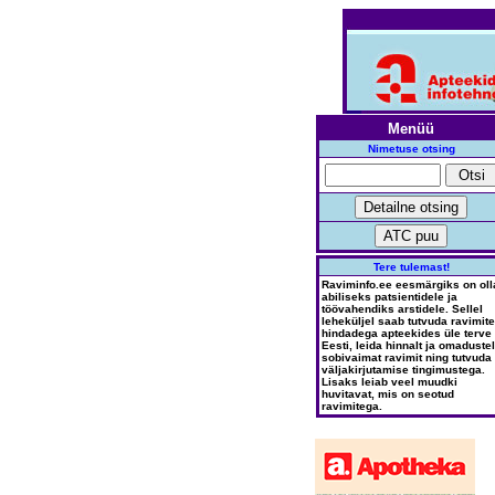
Menüü
Nimetuse otsing
Tere tulemast!
Raviminfo.ee eesmärgiks on oll
abiliseks patsientidele ja
töövahendiks arstidele. Sellel
leheküljel saab tutvuda ravimite
hindadega apteekides üle terve
Eesti, leida hinnalt ja omadustel
sobivaimat ravimit ning tutvuda
väljakirjutamise tingimustega.
Lisaks leiab veel muudki
huvitavat, mis on seotud
ravimitega.