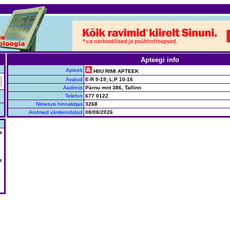
Apteegi info
Apteek
HIIU RIMI APTEEK
Avatud
E-R 9-19; L,P 10-16
Aadress
Pärnu mnt 386, Tallinn
Telefon
677 0122
Nimetusi hinnakirjas
3268
Andmed värskendatud
08/08/2026
a
t