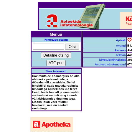
Menüü
Nimetuse otsing
Apteek
Avatud
E-L
Aadress
Aid
Telefon
44
Nimetusi hinnakirjas
30
Andmed värskendatud
07/
Tere tulemast!
Raviminfo.ee eesmärgiks on olla
abiliseks patsientidele ja
töövahendiks arstidele. Sellel
leheküljel saab tutvuda ravimite
hindadega apteekides üle terve
Eesti, leida hinnalt ja omadustelt
sobivaimat ravimit ning tutvuda
väljakirjutamise tingimustega.
Lisaks leiab veel muudki
huvitavat, mis on seotud
ravimitega.