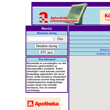
Menüü
Nimetuse otsing
Nimetusi 
Andmed vär
Tere tulemast!
Raviminfo.ee eesmärgiks on olla
abiliseks patsientidele ja
töövahendiks arstidele. Sellel
leheküljel saab tutvuda ravimite
hindadega apteekides üle terve
Eesti, leida hinnalt ja omadustelt
sobivaimat ravimit ning tutvuda
väljakirjutamise tingimustega.
Lisaks leiab veel muudki
huvitavat, mis on seotud
ravimitega.