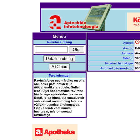
Menüü
Nimetuse otsing
Apteek
Avatud
E-R
Aadress
Aia
Telefon
38
Nimetusi hinnakirjas
30
Andmed värskendatud
09/
Tere tulemast!
Raviminfo.ee eesmärgiks on olla
abiliseks patsientidele ja
töövahendiks arstidele. Sellel
leheküljel saab tutvuda ravimite
hindadega apteekides üle terve
Eesti, leida hinnalt ja omadustelt
sobivaimat ravimit ning tutvuda
väljakirjutamise tingimustega.
Lisaks leiab veel muudki
huvitavat, mis on seotud
ravimitega.